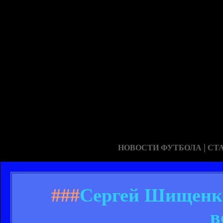
|
НОВОСТИ ФУТБОЛА
СТ
###
Сергей Шищенко
в