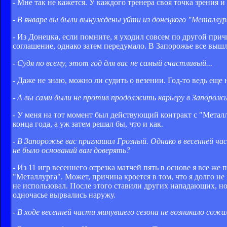
- Мне так не кажется. У каждого тренера своя точка зрения и
- В январе вы были вынуждены уйти из донецкого "Металлурга
- Из Донецка, если помните, я уходил совсем по другой прич
соглашение, однако затем передумало. В Запорожье все вышло
- Судя по всему, этот год для вас не самый счастливый...
- Даже не знаю, можно ли судить о везении. Год-то ведь еще 
- А вы сами были не против продолжить карьеру в Запорож
- У меня на тот момент был действующий контракт с "Металлу
конца года, а уж затем решал бы, что и как.
- В Запорожье вас приглашал Грозный. Однако в весенней час
не было оснований вам доверять?
- Из 11 игр весеннего отрезка матчей пять в основе я все же
"Металлурга". Может, причина кроется в том, что я долго не
не использовал. После этого ставили других нападающих, но
одночасье вырвались наружу.
- В ходе весенней части минувшего сезона не возникало сож