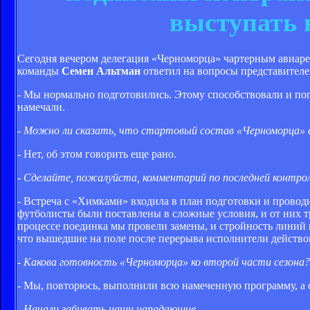
выступать 
Сегодня вечером делегация «Черноморца» чартерным авиаре
команды
Семен Альтман
ответил на вопросы представителе
- Мы нормально подготовились. Этому способствовали и пого
намечали.
- Можно ли сказать, что стартовый состав «Черноморца» в 
- Нет, об этом говорить еще рано.
- Сделайте, пожалуйста, комментарий по последней контрол
- Встреча с «Химками» входила в план подготовки и проводи
футболисты были поставлены в сложные условия, и от них т
процессе поединка мы провели замены, и стройность линий в
что вышедшие на поле после перерыва исполнители действова
- Какова готовность «Черноморца» ко второй части сезона?
- Мы, повторюсь, выполнили всю намеченную программу, а о
- Начали забивать наши нападающие…