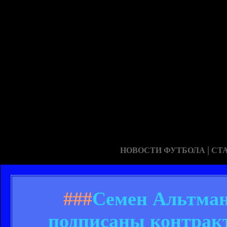
|
НОВОСТИ ФУТБОЛА
СТ
###
Семен Альтман
подписаны контракт