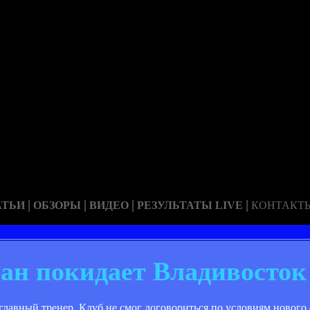
|
|
|
|
АТЬИ
ОБЗОРЫ
ВИДЕО
РЕЗУЛЬТАТЫ LIVE
КОНТАКТ
ан покидает Владивосток
главный тренер. Клуб не смог договориться по условиям нового