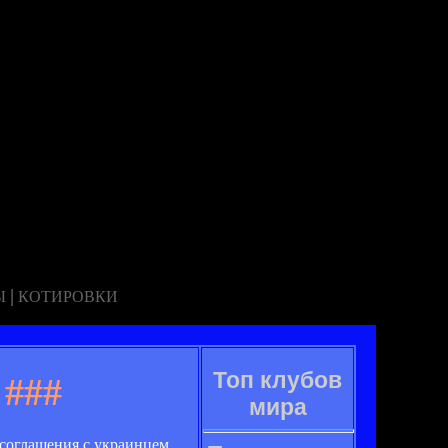
|
Ы
КОТИРОВКИ
Топ клубов
###
мира
 соглашения с украинцем