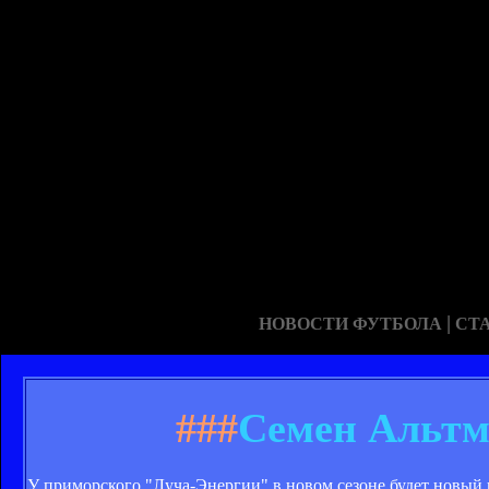
|
НОВОСТИ ФУТБОЛА
СТ
###
Семен Альтм
У приморского "Луча-Энергии" в новом сезоне будет новый 