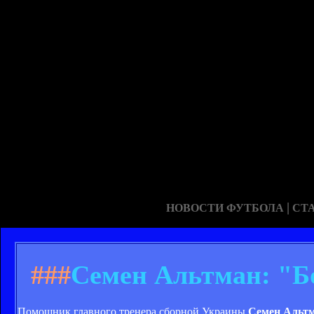
|
НОВОСТИ ФУТБОЛА
СТ
###
Семен Альтман: "Б
Помощник главного тренера сборной Украины
Семен Альт