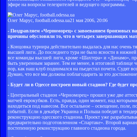
эфире на вопросы телезрителей и ведущего программы.
Олег Марус, football.odessa.ua
21 мая 2006, 20:06
- Поздравляем «Черноморец» с завоеванием бронзовых на
причины обусловили то, что в четырех завершающих мат
- Концовка турнира действительно выдалась для нас очень т
высшей лиги. До последнего тура не было ясности в нижне
все команды высшей лиги, кроме «Шахтера» и «Динамо», пра
быть уверенным заранее. Тем не менее, в итоговой таблице 
пор, как наш клуб поднимался на пьедестал почета. Судят все
Думаю, что все мы должны поблагодарить за это достижение
- Будет ли в Одессе построен новый стадион? Где будет
- Центральный стадион «Черноморец» прошел уже две аттес
матчей еврокубков. Есть, правда, один момент, над которы
находиться под навесом. Все остальное – освещение, поле,
событий. Если в декабре Украина и Польша победят в тенде
реконструкцию одесского стадиона. Проект уже разрабатыва
предварительно подготовленном «Спартаке». Второй вариант
постепенную реконструкцию главного стадиона города.