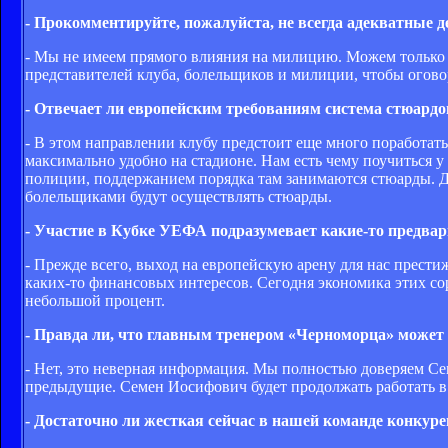
- Прокомментируйте, пожалуйста, не всегда адекватные 
- Мы не имеем прямого влияния на милицию. Можем только в
представителей клуба, болельщиков и милиции, чтобы оговори
- Отвечает ли европейским требованиям система стюардо
- В этом направлении клубу предстоит еще много поработать
максимально удобно на стадионе. Нам есть чему поучиться 
полиции, поддержанием порядка там занимаются стюарды. Д
болельщиками будут осуществлять стюарды.
- Участие в Кубке УЕФА подразумевает какие-то предва
- Прежде всего, выход на европейскую арену для нас прест
каких-то финансовых интересов. Сегодня экономика этих со
небольшой процент.
- Правда ли, что главным тренером «Черноморца» может
- Нет, это неверная информация. Мы полностью доверяем Сем
предыдущие. Семен Иосифович будет продолжать работать в «
- Достаточно ли жесткая сейчас в нашей команде конкуре