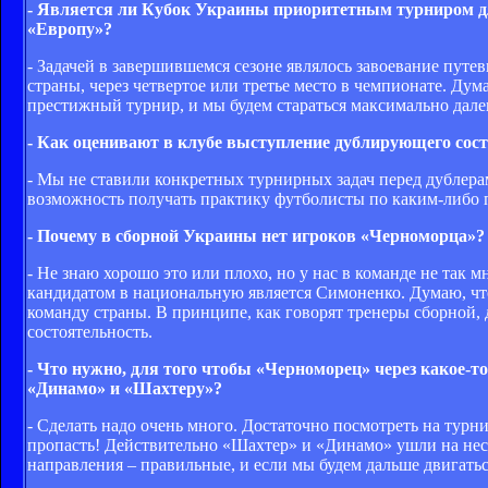
- Является ли Кубок Украины приоритетным турниром дл
«Европу»?
- Задачей в завершившемся сезоне являлось завоевание путе
страны, через четвертое или третье место в чемпионате. Ду
престижный турнир, и мы будем стараться максимально дале
- Как оценивают в клубе выступление дублирующего сос
- Мы не ставили конкретных турнирных задач перед дублерам
возможность получать практику футболисты по каким-либо 
- Почему в сборной Украины нет игроков «Черноморца»?
- Не знаю хорошо это или плохо, но у нас в команде не та
кандидатом в национальную является Симоненко. Думаю, что
команду страны. В принципе, как говорят тренеры сборной, д
состоятельность.
- Что нужно, для того чтобы «Черноморец» через какое-
«Динамо» и «Шахтеру»?
- Сделать надо очень много. Достаточно посмотреть на турни
пропасть! Действительно «Шахтер» и «Динамо» ушли на нес
направления – правильные, и если мы будем дальше двигать