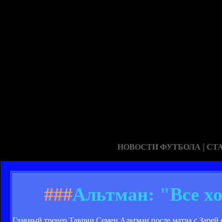
|
НОВОСТИ ФУТБОЛА
СТ
###
Альтман: "Все х
Главный тренер Таврии Семен Альтман после матча с Зарей с