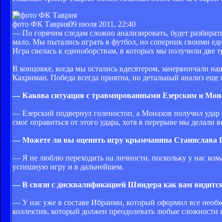
фото ФК Таврия
09 июля 2011, 22:40
— По горячим следам сложно анализировать, будет разбирать
мало. Мы пытались играть в футбол, но соперник своими ед
Игра свелась к единоборствам, в которых мы получили две 
В концовке, когда мы остались вдесятером, занервничали н
Кахриман. Победа всегда приятна, но детальный анализ еще 
— Какова ситуация с травмированными Езерским и Мо
— Езерский подвернул голеностоп, а Монахов получил удар в 
смог оправиться от этого удара, хотя в перерыве мы делали 
— Можете ли вы оценить игру крымчанина Станислава 
— Я не люблю переходить на личности, поскольку у нас коман
успешную игру и в дальнейшем.
— В связи с дисквалификацией Шиндера как вам видитс
— У нас уже в составе Ибраими, который оформил все необх
коллектив, который должен преодолевать любые сложности и