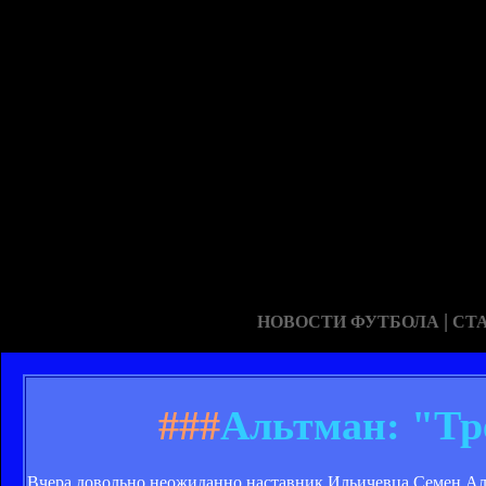
|
НОВОСТИ ФУТБОЛА
СТ
###
Альтман: "Тр
Вчера довольно неожиданно наставник Ильичевца Семен Аль