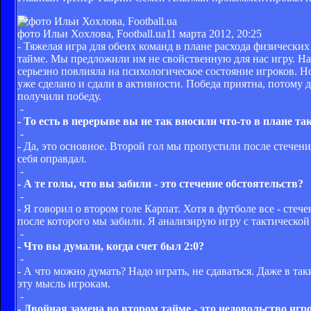
фото Ильи Хохлова, Football.ua
11 марта 2012, 20:25
- Тяжелая игра для обеих команд в плане расхода физически
тайме. Мы предложили им не свойственную для нас игру. Н
серьезно повлияла на психологическое состояние игроков. Но
уже сделано и сдали в активности. Победа приятна, потому 
получили победу.
-
- То есть в перерыве вы не так вносили что-то в плане та
-
- Да, это основное. Второй гол мы пропустили после стечени
себя оправдал.
-
- А те голы, что вы забили - это стечение обстоятельств?
-
- Я говорил о втором голе Карпат. Хотя в футболе все - стеч
после которого мы забили. Я анализирую игру с тактической
-
- Что вы думали, когда счет был 2:0?
-
- А что можно думать? Надо играть, не сдаваться. Даже в та
эту мысль игрокам.
-
- Двойная замена во втором тайме - это недовольство иг