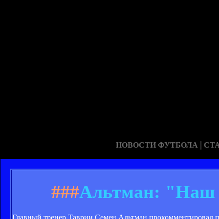
|
НОВОСТИ ФУТБОЛА
СТ
###
Альтман: "Наш 
Главный тренер Таврии Семен Альтман прокомментировал п